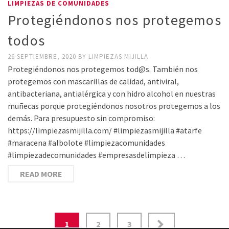
LIMPIEZAS DE COMUNIDADES
Protegiéndonos nos protegemos
todos
26 SEPTIEMBRE, 2020
BY
LIMPIEZAS MIJILLA
Protegiéndonos nos protegemos tod@s. También nos
protegemos con mascarillas de calidad, antiviral,
antibacteriana, antialérgica y con hidro alcohol en nuestras
muñecas porque protegiéndonos nosotros protegemos a los
demás. Para presupuesto sin compromiso:
https://limpiezasmijilla.com/ #limpiezasmijilla #atarfe
#maracena #albolote #limpiezacomunidades
#limpiezadecomunidades #empresasdelimpieza …
READ MORE
Navegación
1
2
3