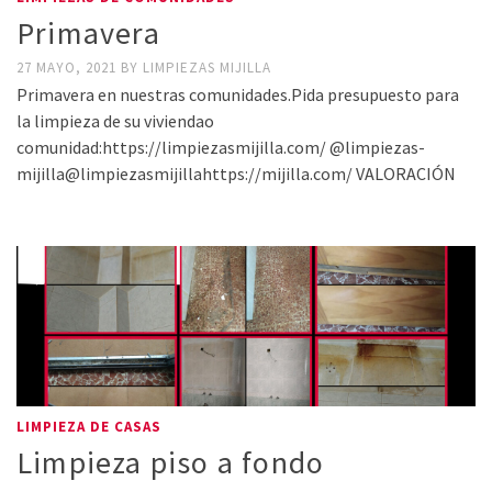
Primavera
27 MAYO, 2021
BY
LIMPIEZAS MIJILLA
Primavera en nuestras comunidades.Pida presupuesto para
la limpieza de su viviendao
comunidad:https://limpiezasmijilla.com/ @limpiezas-
mijilla@limpiezasmijillahttps://mijilla.com/ VALORACIÓN
LIMPIEZA DE CASAS
Limpieza piso a fondo