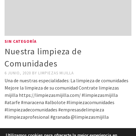
SIN CATEGORÍA
Nuestra limpieza de
Comunidades
6 JUNIO, 2020
BY
LIMPIEZAS MIJILLA
Una de nuestras especialidades: La limpieza de comunidades
Mejore la limpieza de su comunidad Contrate limpiezas
mijilla https://limpiezasmijilla.com/ #limpiezasmijilla
#atarfe #maracena #albolote #limpiezacomunidades
#limpiezadecomunidades #empresasdelimpieza
#limpiezaprofesional #granada @limpiezasmijilla
Utilizamos cookies para ofrecerte la mejor experiencia en